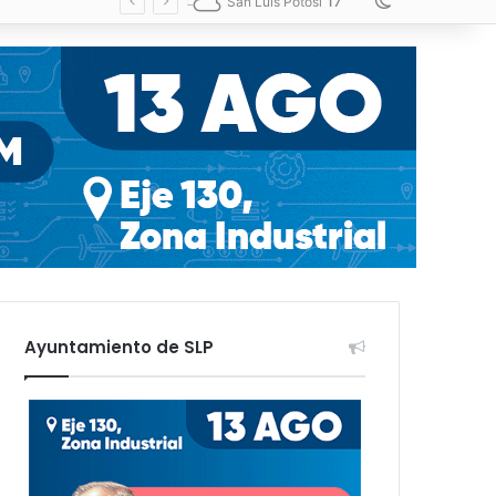
17
Switch skin
San Luis Potosí
Ayuntamiento de SLP