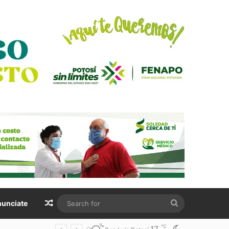
Random Article
Search
unciate
for
℃