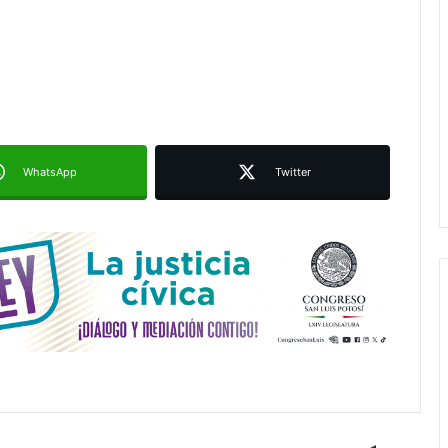
Ruth González destaca impacto del
nuevo paso a desnivel en la
movilidad estatal
Juan Manuel Navarro alista
segundo informe en Soledad y
destaca coordinación con
WhatsApp
Twitter
Gobierno del Estado
Luis Mejía inicia diagnóstico en
Parques Tangamanga y defiende
llegada tras renunciar al PRI
Carlos Arreola pide a morenistas no
adelantarse y denuncia guerra de
bots rumbo a 2027
La Soga al Cuello:El Huasteco