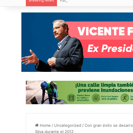
Breaking News
Paty Aradillas destaca impacto del nuev
Home
/
Uncategorized
/
Con gran éxito se desarro
Silva durante el 2012