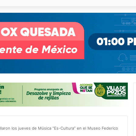
o desnivel de Circuito Potosí en la movilidad de Villa de Pozos
llaron los jueves de Música “Es-Cultura” en el Museo Federico