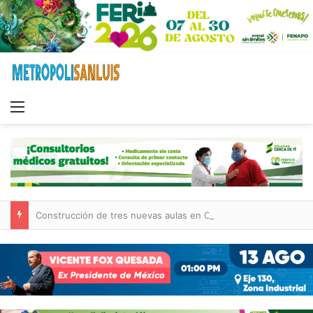
Menu
Construcción de tres nuevas aulas en Capullito III registra avances en Soledad