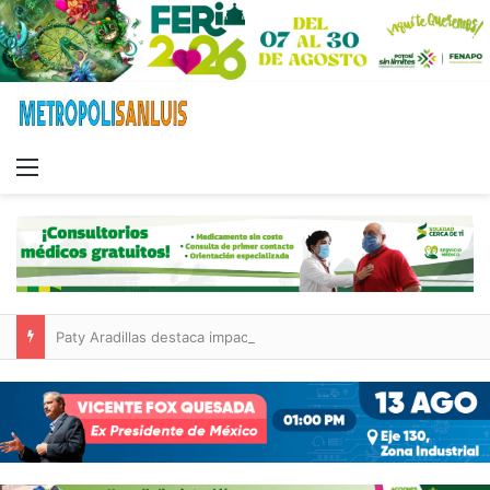
Menu
Paty Aradillas destaca impacto del nuevo desnivel de Circuito Potosí en la movilidad de Villa de Pozos