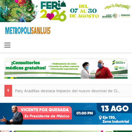
Menu
Paty Aradillas destaca impacto del nuevo desnivel de Circuito Potosí en la movilidad de Villa de Pozos