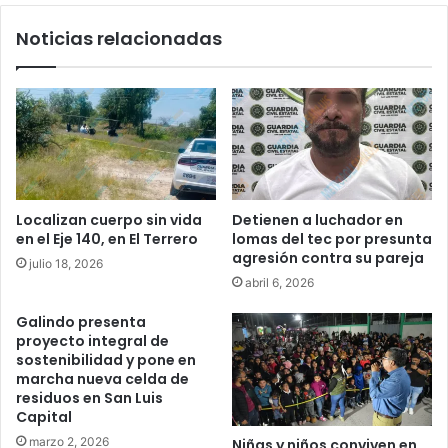
Luis Mejía inicia diagnóstico en Parques
Noticias relacionadas
Tangamanga y defiende llegada tras
renunciar al PRI
Localizan cuerpo sin vida
Detienen a luchador en
en el Eje 140, en El Terrero
lomas del tec por presunta
agresión contra su pareja
julio 18, 2026
abril 6, 2026
Galindo presenta
proyecto integral de
sostenibilidad y pone en
marcha nueva celda de
residuos en San Luis
Capital
marzo 2, 2026
Niñas y niños conviven en