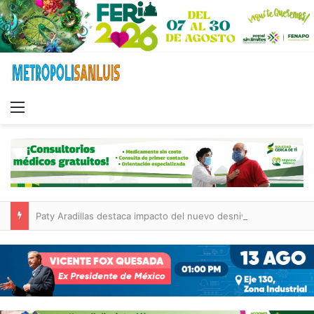
Menu
Paty Aradillas destaca impacto del nuevo desnivel de Circuito Potosí en la movilidad de Villa de Pozos