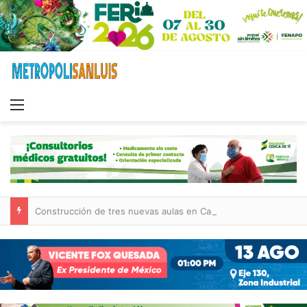
Menu
Construcción de tres nuevas aulas en Capullito III registra avances en Soledad