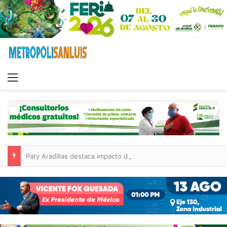
Menu
Paty Aradillas destaca impacto del nuevo desnivel de Circuito Potosí en la movilidad de Villa de Pozos