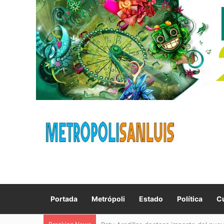
Portada
Metrópoli
Estado
Política
Cu