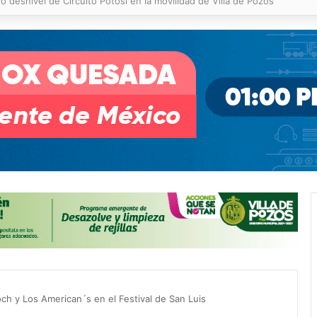
 % en incendios forestales y de pastizales
och y Los American´s en el Festival de San Luis