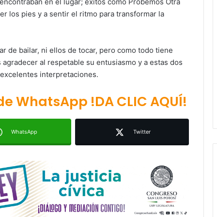
 encontraban en el lugar; éxitos como Probemos Otra
r los pies y a sentir el ritmo para transformar la
r de bailar, ni ellos de tocar, pero como todo tiene
Juan Manuel Navarro alista
segundo informe en Soledad y
es agradecer al respetable su entusiasmo y a estas dos
destaca coordinación con
 excelentes interpretaciones.
Gobierno del Estado
Luis Mejía inicia diagnóstico en
 de WhatsApp !DA CLIC AQUÍ!
Parques Tangamanga y defiende
llegada tras renunciar al PRI
WhatsApp
Twitter
Carlos Arreola pide a morenistas no
adelantarse y denuncia guerra de
bots rumbo a 2027
La Soga al Cuello:El Huasteco