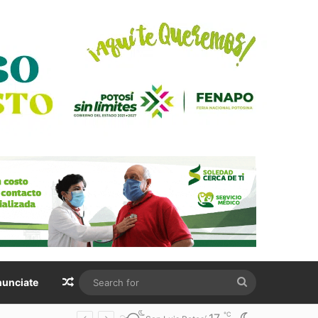
Random Article
Search
unciate
for
℃