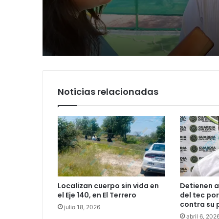
Luis Mejía inicia
rumbo a 2027
diagnóstico en Parq
Tangamanga y defi
llegada tras renuncia
PRI
Noticias relacionadas
Localizan cuerpo sin vida en
Detienen a
el Eje 140, en El Terrero
del tec po
contra su 
julio 18, 2026
abril 6, 202