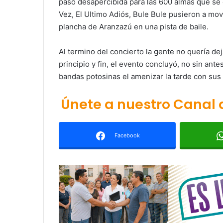
paso desapercibida para las 600 almas que se
Vez, El Ultimo Adiós, Bule Bule pusieron a move
plancha de Aranzazú en una pista de baile.
Al termino del concierto la gente no quería deja
principio y fin, el evento concluyó, no sin ant
bandas potosinas el amenizar la tarde con sus
Únete a nuestro Canal
Facebook