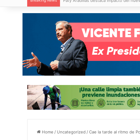
Breaking News
Villa de Pozos reporta reducción del 50
Home
/
Uncategorized
/
Cae la tarde al ritmo de P