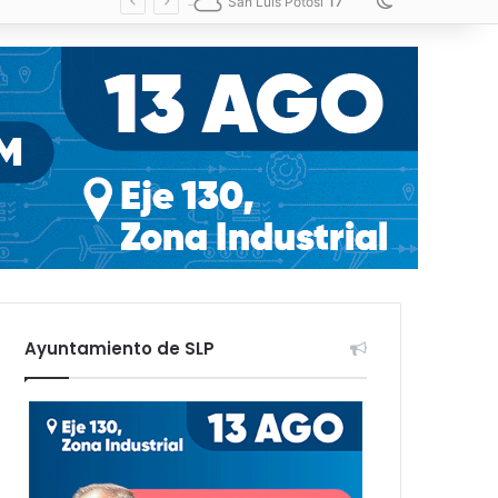
17
Switch skin
San Luis Potosí
Ayuntamiento de SLP