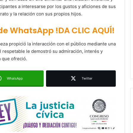
icipantes a interesarse por los gustos y aficiones de sus
ato y la relación con sus propios hijos.
 de WhatsApp !DA CLIC AQUÍ!
Ruth González destaca impacto del
nuevo paso a desnivel en la
movilidad estatal
aeza propició la interacción con el público mediante una
l respetable le demostró su admiración, interés y
a que ofreció.
Juan Manuel Navarro alista
segundo informe en Soledad y
destaca coordinación con
Gobierno del Estado
WhatsApp
Twitter
Luis Mejía inicia diagnóstico en
Parques Tangamanga y defiende
llegada tras renunciar al PRI
Carlos Arreola pide a morenistas no
adelantarse y denuncia guerra de
bots rumbo a 2027