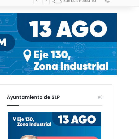
18
Switch skin
San Luis Potosí
Ayuntamiento de SLP