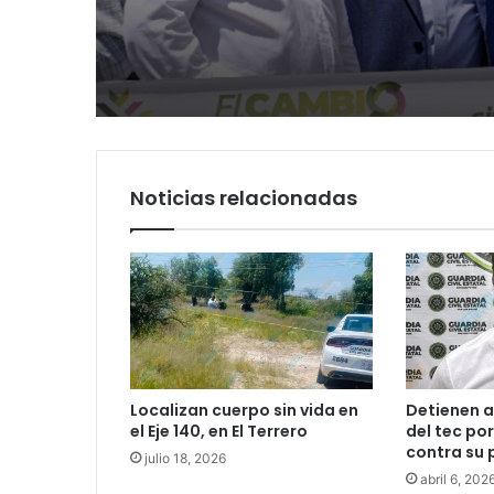
segundo informe en
Tangamanga y defi
Soledad y destaca
llegada tras renuncia
coordinación con Go
PRI
del Estado
Noticias relacionadas
Localizan cuerpo sin vida en
Detienen a
el Eje 140, en El Terrero
del tec po
contra su 
julio 18, 2026
abril 6, 202