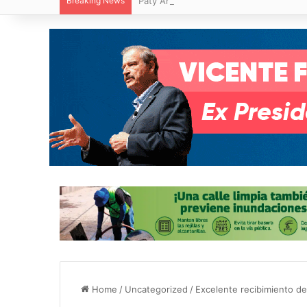
Breaking News
Paty Aradillas destaca impacto del nuev
Home
/
Uncategorized
/
Excelente recibimiento d