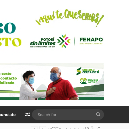
Random Article
Search
unciate
for
℃