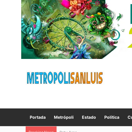
Portada
Metrópoli
Estado
Política
Cu