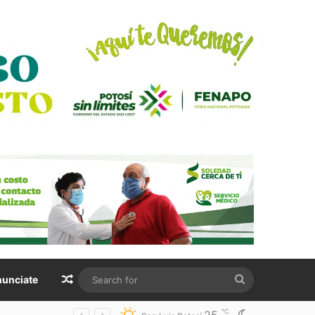
Random Article
Search
unciate
for
℃