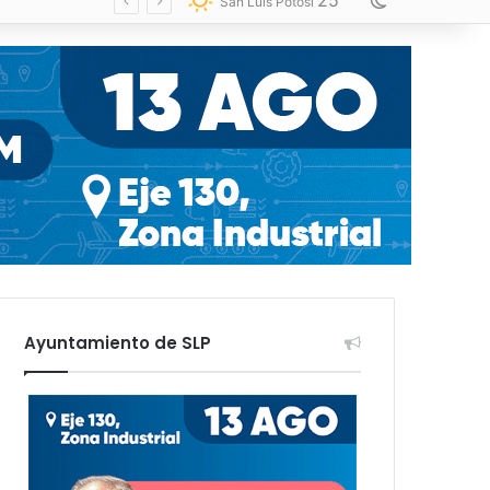
25
Switch skin
San Luis Potosí
Ayuntamiento de SLP