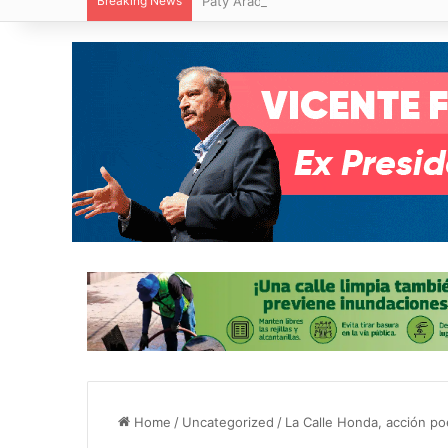
Breaking News
Paty Aradillas destaca impacto del nuev
Home
/
Uncategorized
/
La Calle Honda, acción po