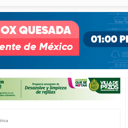
o desnivel de Circuito Potosí en la movilidad de Villa de Pozos
ética