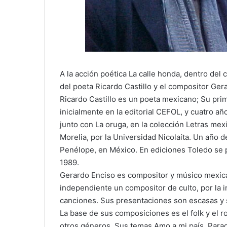
A la acción poética La calle honda, dentro del c
del poeta Ricardo Castillo y el compositor Ger
Ricardo Castillo es un poeta mexicano; Su prim
inicialmente en la editorial CEFOL, y cuatro a
junto con La oruga, en la colección Letras mex
Morelia, por la Universidad Nicolaíta. Un año 
Penélope, en México. En ediciones Toledo se p
1989.
Gerardo Enciso es compositor y músico mexic
independiente un compositor de culto, por la i
canciones. Sus presentaciones son escasas y 
La base de sus composiciones es el folk y el r
otros géneros. Sus temas Amo a mi país, Para