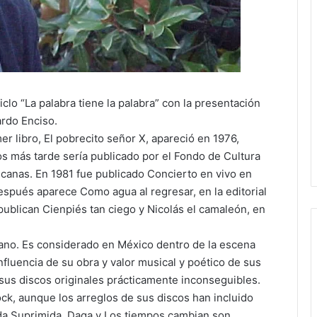
iclo “La palabra tiene la palabra” con la presentación
ardo Enciso.
er libro, El pobrecito señor X, apareció en 1976,
ños más tarde sería publicado por el Fondo de Cultura
icanas. En 1981 fue publicado Concierto en vivo en
después aparece Como agua al regresar, en la editorial
ublican Cienpiés tan ciego y Nicolás el camaleón, en
ano. Es considerado en México dentro de la escena
nfluencia de su obra y valor musical y poético de sus
sus discos originales prácticamente inconseguibles.
ock, aunque los arreglos de sus discos han incluido
da Suprimida, Daga y Los tiempos cambian son