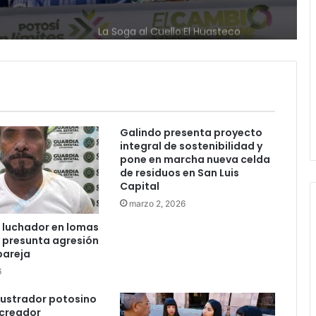
Ruth González destaca impacto del
bierno
nuevo paso a desnivel en la
movilidad estatal
Juan Manuel Navarro alista
segundo informe en Soledad y
destaca coordinación con
Gobierno del Estado
Galindo presenta proyecto
integral de sostenibilidad y
Luis Mejía inicia diagnóstico en
pone en marcha nueva celda
Parques Tangamanga y defiende
de residuos en San Luis
llegada tras renunciar al PRI
Capital
marzo 2, 2026
Carlos Arreola pide a morenistas no
adelantarse y denuncia guerra de
 luchador en lomas
bots rumbo a 2027
r presunta agresión
pareja
6
La Soga al Cuello:El Huasteco
ilustrador potosino
 creador