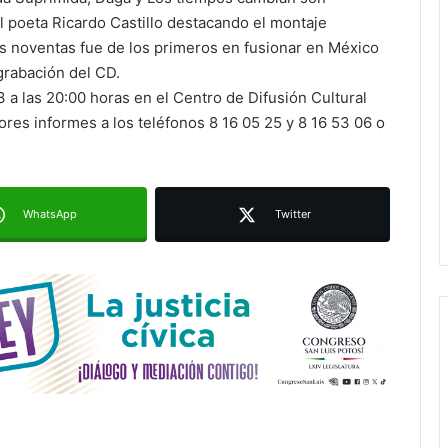
 poeta Ricardo Castillo destacando el montaje
s noventas fue de los primeros en fusionar en México
Ruth González destaca impacto del
nuevo paso a desnivel en la
 grabación del CD.
movilidad estatal
3 a las 20:00 horas en el Centro de Difusión Cultural
es informes a los teléfonos 8 16 05 25 y 8 16 53 06 o
Juan Manuel Navarro alista
segundo informe en Soledad y
destaca coordinación con
Gobierno del Estado
WhatsApp
Twitter
Luis Mejía inicia diagnóstico en
Parques Tangamanga y defiende
llegada tras renunciar al PRI
Carlos Arreola pide a morenistas no
adelantarse y denuncia guerra de
bots rumbo a 2027
La Soga al Cuello:El Huasteco