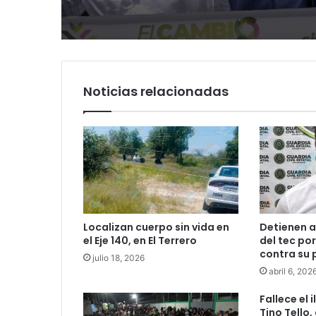
Soledad y destaca
PRI
coordinación con Go
del Estado
Noticias relacionadas
Localizan cuerpo sin vida en
Detienen a
el Eje 140, en El Terrero
del tec po
contra su 
julio 18, 2026
abril 6, 202
Fallece el 
Tino Tello,