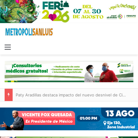
Menu
Paty Aradillas destaca impacto del nuevo desnivel de Circuito Potosí en la movilidad de Villa de Pozos