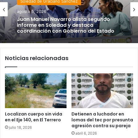
Soledad de Graciano Sánchez
Estado
agosto 5, 2026
agosto 4, 2026
Juan Manuel Navarro alista segundo
informe en Soledad y destaca
coordinación con Gobierno del Estado
Luis Mejía inicia diagnóstico en Parques
Tangamanga y defiende llegada tras
Noticias relacionadas
renunciar al PRI
Localizan cuerpo sin vida
Detienen a luchador en
en el Eje 140, en El Terrero
lomas del tec por presunta
agresión contra su pareja
julio 18, 2026
abril 6, 2026