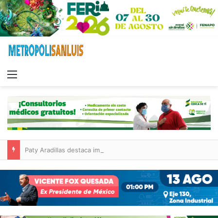
Menu
Paty Aradillas destaca impacto del nuevo desnivel de Circuito Potosí en la movilidad de Villa de Pozos