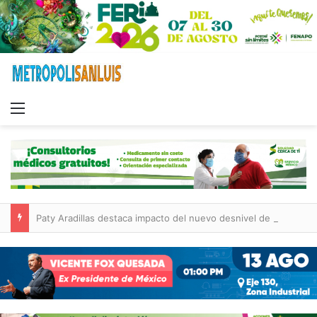
Menu
Paty Aradillas destaca impacto del nuevo desnivel de Circuito Potosí en la movilidad de Villa de Pozos