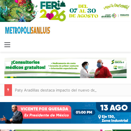
Menu
Paty Aradillas destaca impacto del nuevo desnivel de Circuito Potosí en la movilidad de Villa de Pozos