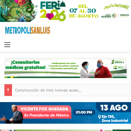
Menu
Construcción de tres nuevas aulas en Capullito III registra avances en Soledad