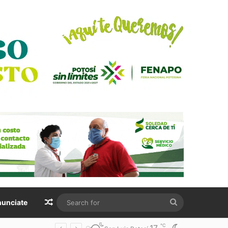
Random Article
Search
unciate
for
℃