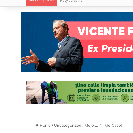
Breaking News
Paty Aradillas destaca impacto del nuev
Home
/
Uncategorized
/
Mejor…¡Ni Me Caso!