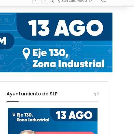
17
Switch skin
San Luis Potosí
Ayuntamiento de SLP