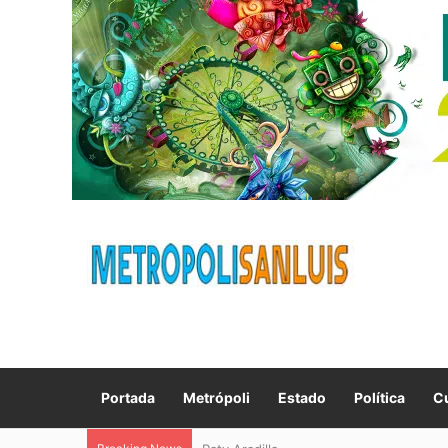
Portada
Metrópoli
Estado
Política
Cu