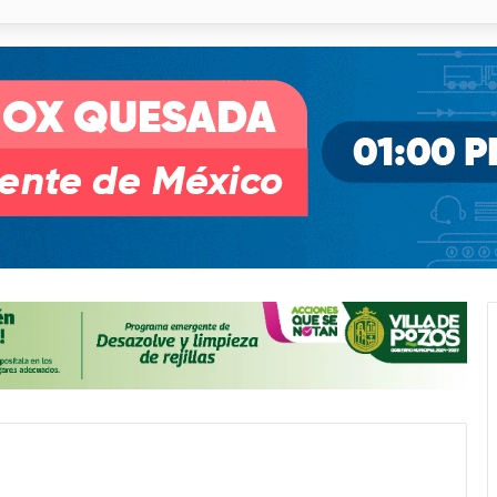
o desnivel de Circuito Potosí en la movilidad de Villa de Pozos