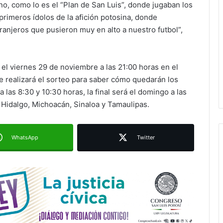
o, como lo es el “Plan de San Luis”, donde jugaban los
 primeros ídolos de la afición potosina, donde
tranjeros que pusieron muy en alto a nuestro futbol”,
Juan Manuel Navarro alista
segundo informe en Soledad y
bo el viernes 29 de noviembre a las 21:00 horas en el
destaca coordinación con
e realizará el sorteo para saber cómo quedarán los
Gobierno del Estado
 las 8:30 y 10:30 horas, la final será el domingo a las
Luis Mejía inicia diagnóstico en
e Hidalgo, Michoacán, Sinaloa y Tamaulipas.
Parques Tangamanga y defiende
llegada tras renunciar al PRI
WhatsApp
Twitter
Carlos Arreola pide a morenistas no
adelantarse y denuncia guerra de
bots rumbo a 2027
La Soga al Cuello:El Huasteco