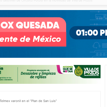
 % en incendios forestales y de pastizales
 Telmex varonil en el “Plan de San Luis”