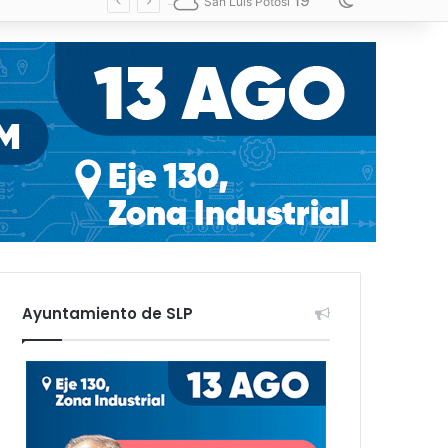
19
Switch skin
San Luis Potosí
Ayuntamiento de SLP