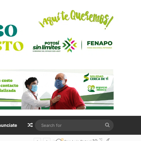
Random Article
Search
unciate
for
℃