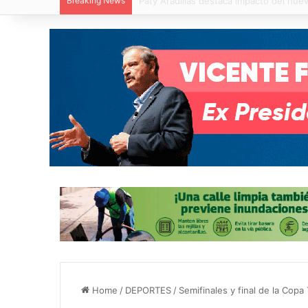
Breaking News
Villa de Pozos reporta reducción del 50
Home
/
DEPORTES
/
Semifinales y final de la Copa