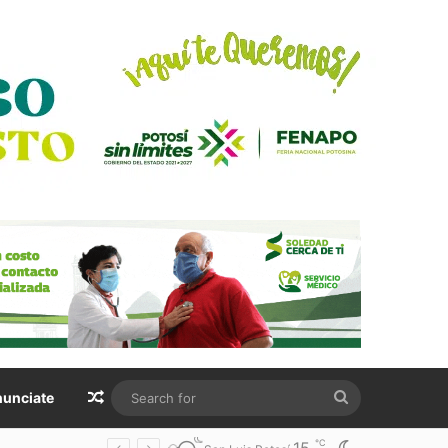
Random Article
Search
unciate
for
℃