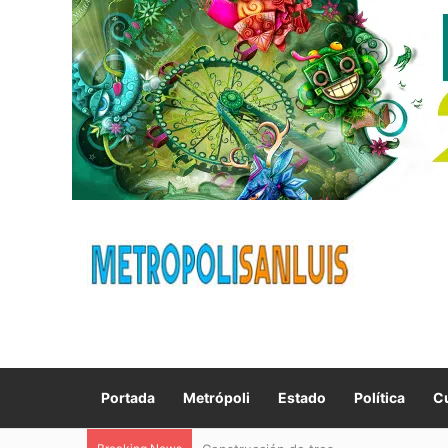
Portada
Metrópoli
Estado
Política
Cu