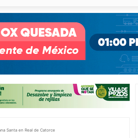
pullito III registra avances en Soledad
ana Santa en Real de Catorce