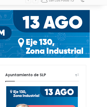
15
Switch skin
San Luis Potosí
Ayuntamiento de SLP