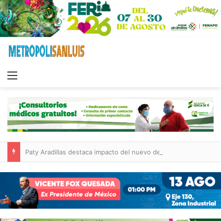
Menu
Paty Aradillas destaca impacto del nuevo desnivel de Circuito Potosí en la movilidad de Villa de Pozos