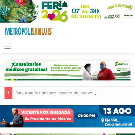
Menu
Paty Aradillas destaca impacto del nuevo desnivel de Circuito Potosí en la movilidad de Villa de Pozos