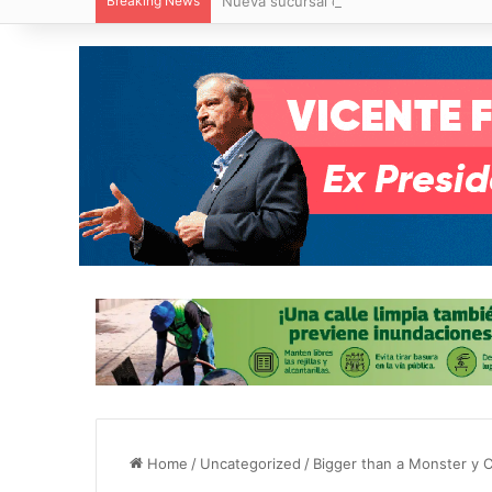
Breaking News
Nueva sucursal de CarneMart llega a V
Home
/
Uncategorized
/
Bigger than a Monster y C