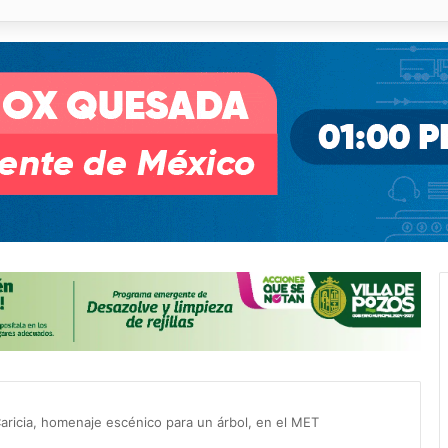
illa de Pozos con inversión y generación de empleos
aricia, homenaje escénico para un árbol, en el MET