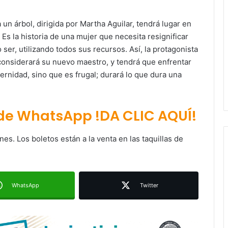
un árbol, dirigida por Martha Aguilar, tendrá lugar en
 Es la historia de una mujer que necesita resignificar
o ser, utilizando todos sus recursos. Así, la protagonista
considerará su nuevo maestro, y tendrá que enfrentar
rnidad, sino que es frugal; durará lo que dura una
Ruth González destaca impacto del
 de WhatsApp !DA CLIC AQUÍ!
nuevo paso a desnivel en la
movilidad estatal
nes. Los boletos están a la venta en las taquillas de
Juan Manuel Navarro alista
segundo informe en Soledad y
destaca coordinación con
Gobierno del Estado
WhatsApp
Twitter
Luis Mejía inicia diagnóstico en
Parques Tangamanga y defiende
llegada tras renunciar al PRI