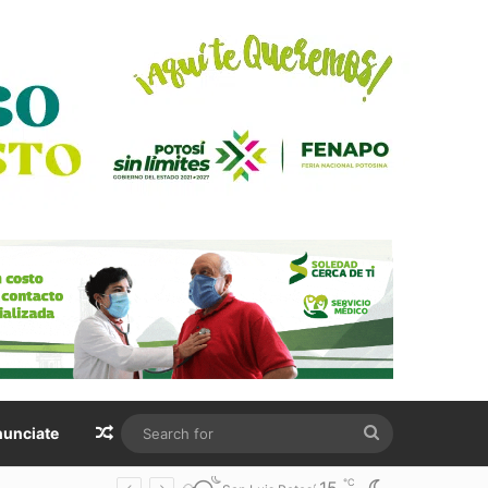
Random Article
Search
unciate
for
℃