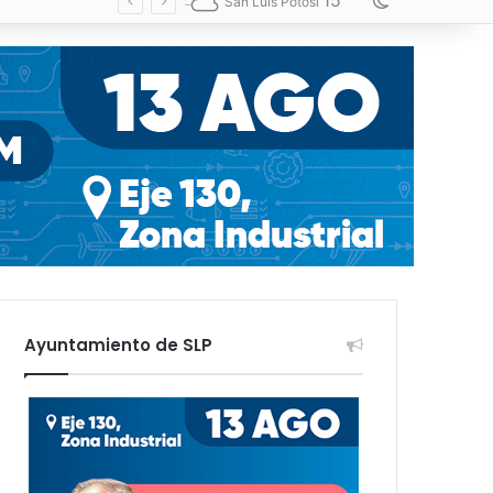
15
Switch skin
San Luis Potosí
Ayuntamiento de SLP