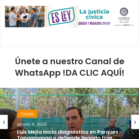
Únete a nuestro Canal de
WhatsApp !DA CLIC AQUÍ!
Elecciones 2027
agosto 4, 2026
Estado
Carlos Arreola pide a morenistas no
agosto 4, 2026
adelantarse y denuncia guerra de bots