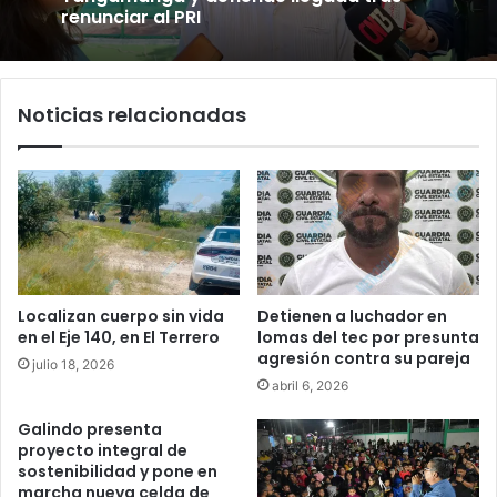
rumbo a 2027
Noticias relacionadas
Luis Mejía inicia diagnóstico en Parques
Tangamanga y defiende llegada tras
renunciar al PRI
Localizan cuerpo sin vida
Detienen a luchador en
en el Eje 140, en El Terrero
lomas del tec por presunta
agresión contra su pareja
julio 18, 2026
abril 6, 2026
Galindo presenta
proyecto integral de
sostenibilidad y pone en
marcha nueva celda de