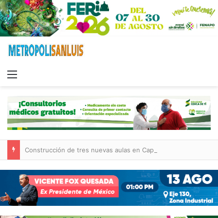
Menu
Construcción de tres nuevas aulas en Capullito III registra avances en Soledad