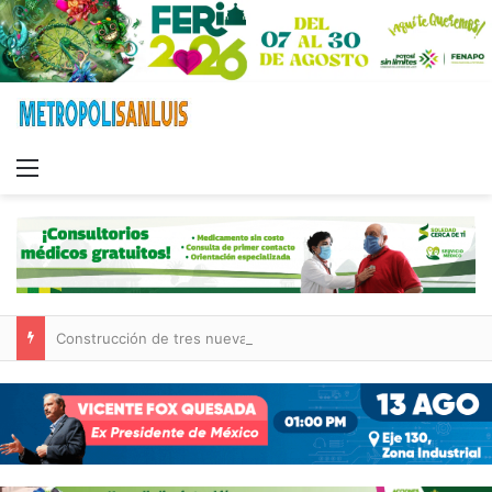
Menu
Construcción de tres nuevas aulas en Capullito III registra avances en Soledad