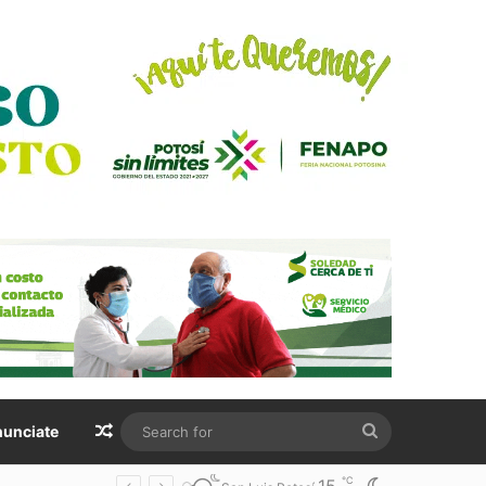
Random Article
Search
unciate
for
℃