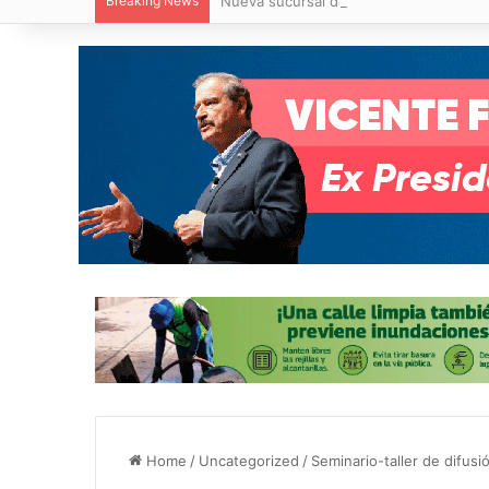
Breaking News
Nueva sucursal de CarneMart llega a V
Home
/
Uncategorized
/
Seminario-taller de difusi