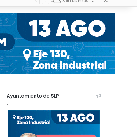
15
Switch skin
San Luis Potosí
Ayuntamiento de SLP