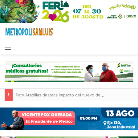
Menu
Paty Aradillas destaca impacto del nuevo desnivel de Circuito Potosí en la movilidad de Villa de Pozos