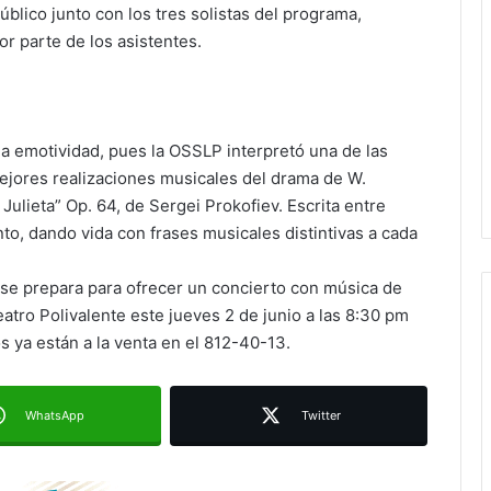
úblico junto con los tres solistas del programa,
r parte de los asistentes.
a emotividad, pues la OSSLP interpretó una de las
ejores realizaciones musicales del drama de W.
ulieta” Op. 64, de Sergei Prokofiev. Escrita entre
Juan Manuel Navarro alista
nto, dando vida con frases musicales distintivas a cada
segundo informe en Soledad y
destaca coordinación con
 se prepara para ofrecer un concierto con música de
Gobierno del Estado
eatro Polivalente este jueves 2 de junio a las 8:30 pm
Luis Mejía inicia diagnóstico en
s ya están a la venta en el 812-40-13.
Parques Tangamanga y defiende
llegada tras renunciar al PRI
WhatsApp
Twitter
Carlos Arreola pide a morenistas no
adelantarse y denuncia guerra de
bots rumbo a 2027