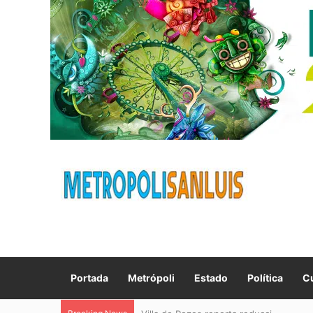
Portada
Metrópoli
Estado
Política
Cu