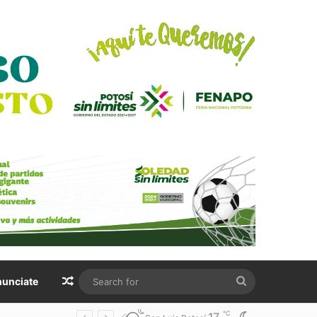
Random Article
Search
unciate
for
℃