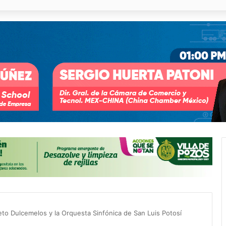
 % en incendios forestales y de pastizales
eto Dulcemelos y la Orquesta Sinfónica de San Luis Potosí