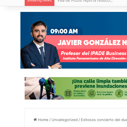
Breaking News
Villa de Pozos reporta reducción del 50
Home
/
Uncategorized
/
Exitosos concierto del du