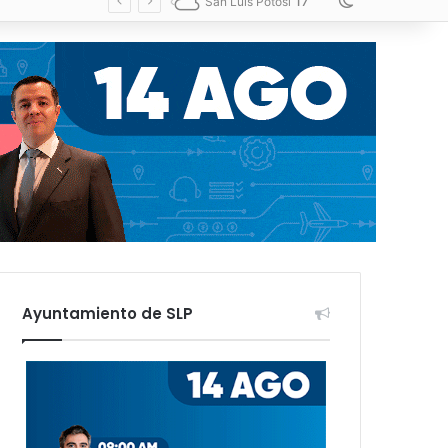
17
Switch skin
San Luis Potosí
Ayuntamiento de SLP