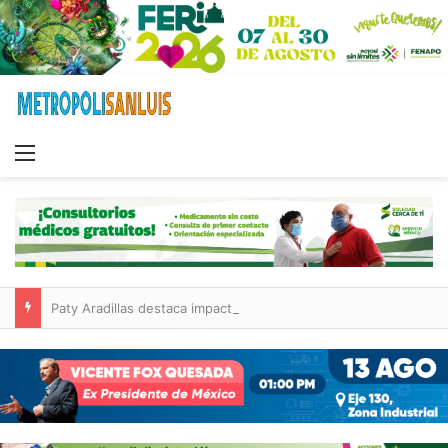
Menu
Paty Aradillas destaca impacto del nuevo desnivel de Circuito Potosí en la movilidad de Villa de Pozos