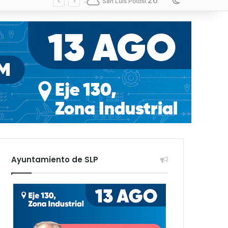
26
Switch skin
San Luis Potosí
Ayuntamiento de SLP