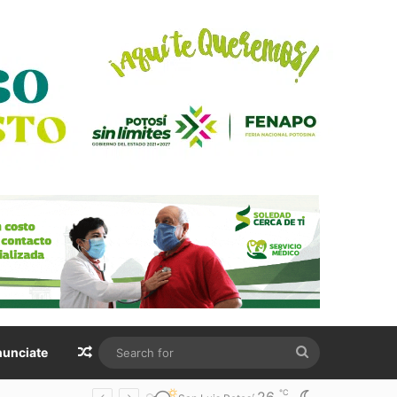
Random Article
Search
unciate
for
℃