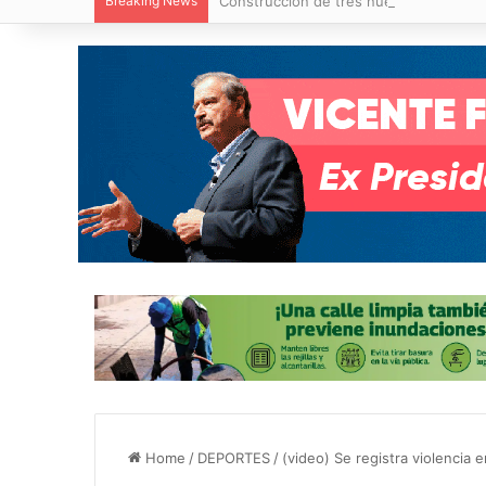
Breaking News
Construcción de tres nuevas aulas en Ca
Home
/
DEPORTES
/
(video) Se registra violencia e