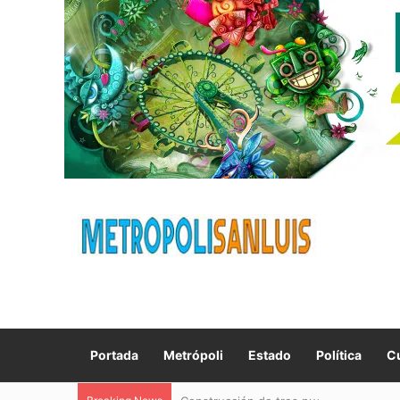
Portada
Metrópoli
Estado
Política
Cu