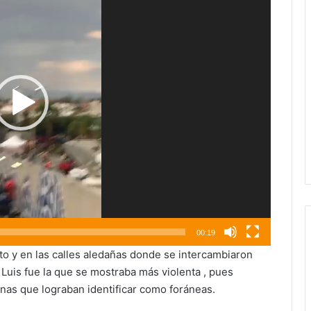
00:19
to y en las calles aledañas donde se intercambiaron
 Luis fue la que se mostraba más violenta , pues
nas que lograban identificar como foráneas.