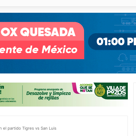
pullito III registra avances en Soledad
n el partido Tigres vs San Luis