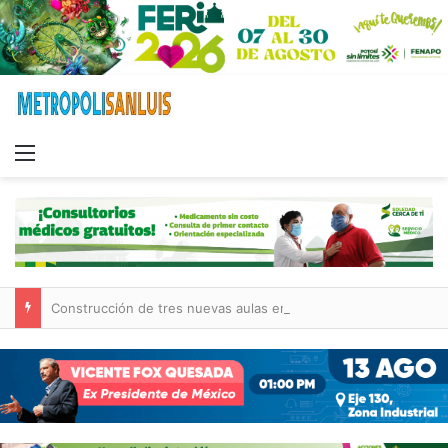
Menu
Construcción de tres nuevas aulas en Capullito III registra avances en Soledad