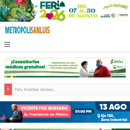
Menu
Paty Aradillas destaca impacto del nuevo desnivel de Circuito Potosí en la movilidad de Villa de Pozos