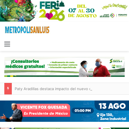
Menu
Paty Aradillas destaca impacto del nuevo desnivel de Circuito Potosí en la movilidad de Villa de Pozos