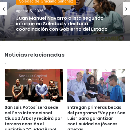
Soledad de Graciano Sánchez
agosto 5, 2026
Juan Manuel Navarro alista segundo
informe en Soledad y destaca
coordinación con Gobierno del Estado
Noticias relacionadas
San Luis Potosí será sede
Entregan primeras becas
del Foro Internacional
del programa “Voy por San
Ciudad Árbol y recibirá por
Luis” para garantizar
tercera ocasión el
continuidad de jóvenes
distintivo “Ciudad Árbol
atletas