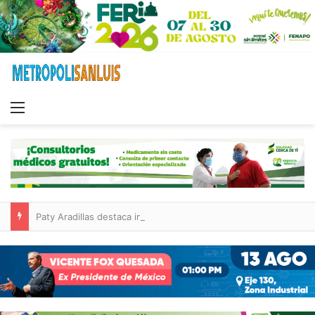
Menu
Paty Aradillas destaca impacto del nuevo desnivel de Circuito Potosí en la movilidad de Villa de Pozos