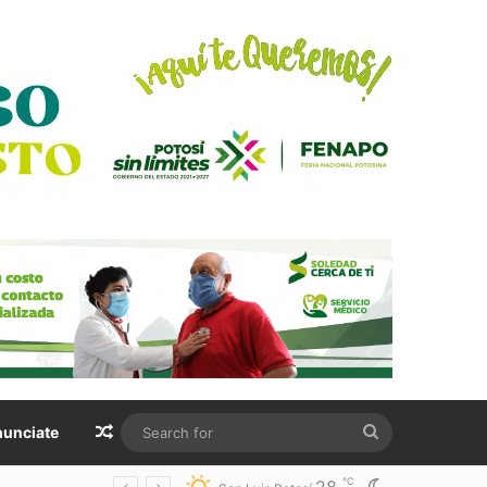
Random Article
Search
unciate
for
℃