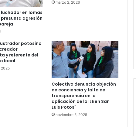
marzo 2, 2026
Carlos Arreola pide a morenistas no
 luchador en lomas
adelantarse y denuncia guerra de
r presunta agresión
bots rumbo a 2027
pareja
6
La Soga al Cuello:El Huasteco
ilustrador potosino
 creador
a y referente del
o local
, 2025
Colectiva denuncia objeción
de conciencia y falta de
transparencia en la
aplicación de la ILE en San
Luis Potosí
noviembre 5, 2025