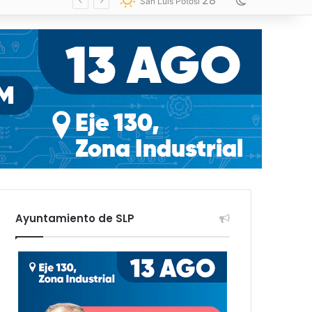
28
Switch skin
San Luis Potosí
Ayuntamiento de SLP