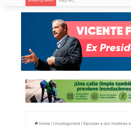
Breaking News
Paty Aradillas destaca impacto del nuev
Home
/
Uncategorized
/
Ejecutan a dos hombres en 