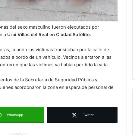
onas del sexo masculino fueron ejecutados por
onia
Urbi Villas del Real en Ciudad Satélite.
ras, cuando las víctimas transitaban por la calle de
ados a bordo de un vehículo. Vecinos alertaron a las
contraron que las víctimas ya habían perdido la vida.
Ruth González destaca impacto del
nuevo paso a desnivel en la
ntos de la Secretaría de Seguridad Pública y
movilidad estatal
quienes acordonaron la zona en espera de personal de
Juan Manuel Navarro alista
segundo informe en Soledad y
destaca coordinación con
Gobierno del Estado
WhatsApp
Twitter
Luis Mejía inicia diagnóstico en
Parques Tangamanga y defiende