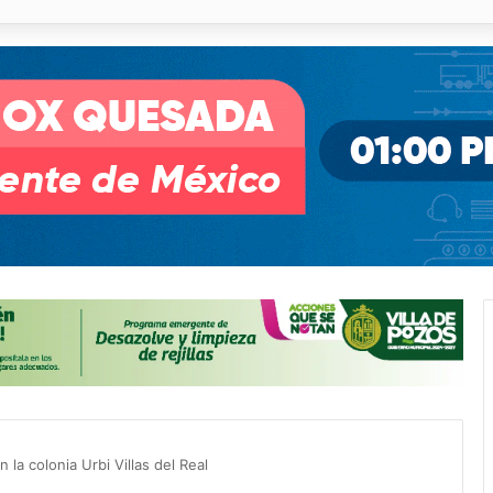
o desnivel de Circuito Potosí en la movilidad de Villa de Pozos
la colonia Urbi Villas del Real