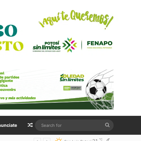
Random Article
Search
unciate
for
℃