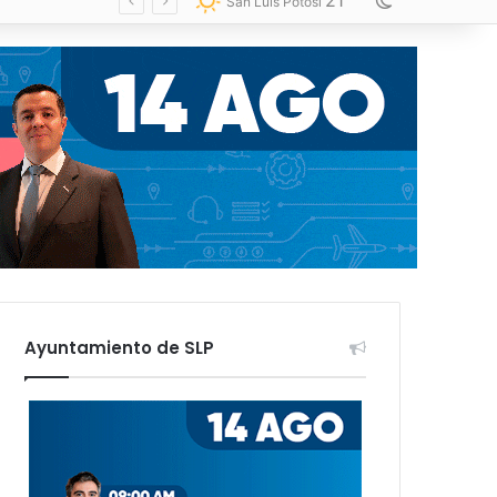
21
Switch skin
San Luis Potosí
Ayuntamiento de SLP