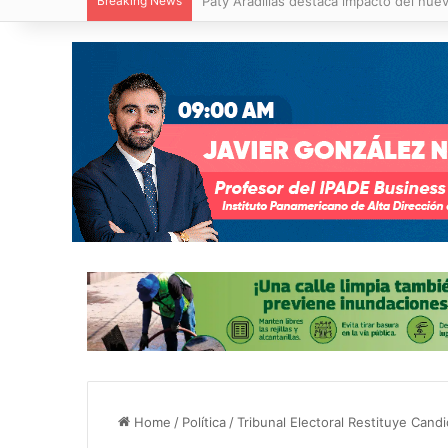
Breaking News
Paty Aradillas destaca impacto del nuev
Home
/
Política
/
Tribunal Electoral Restituye Candi