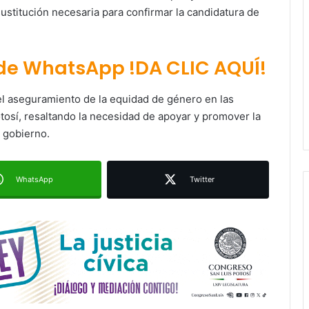
sustitución necesaria para confirmar la candidatura de
 de WhatsApp !DA CLIC AQUÍ!
Ruth González destaca impacto del
nuevo paso a desnivel en la
movilidad estatal
 el aseguramiento de la equidad de género en las
otosí, resaltando la necesidad de apoyar y promover la
Juan Manuel Navarro alista
e gobierno.
segundo informe en Soledad y
destaca coordinación con
Gobierno del Estado
WhatsApp
Twitter
Luis Mejía inicia diagnóstico en
Parques Tangamanga y defiende
llegada tras renunciar al PRI
Carlos Arreola pide a morenistas no
adelantarse y denuncia guerra de
bots rumbo a 2027