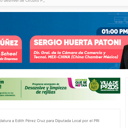
o desnivel de Circuito Potosí en la movilidad de Villa de Pozos
datura a Edith Pérez Cruz para Diputada Local por el PRI