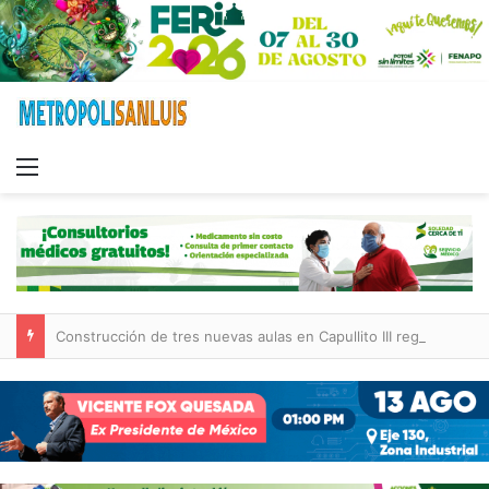
Menu
Construcción de tres nuevas aulas en Capullito III registra avances en Soledad