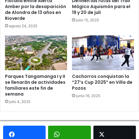
Fiscalía emite Alerta
Definen las rutas del Trail
Amber por la desaparición
Mágico Aquismón para el
de Alondra de 13 años en
19 y 20 de juli
Rioverde
julio 15, 2025
agosto 24, 2025
Parques Tangamanga I y II
Cachorros conquistan la
se llenarán de actividades
“27’s Cup 2025” en Villa de
familiares este fin de
Pozos
semana
junio 16, 2025
julio 4, 2025
© Copyright 2026, Todos los derechos reservados - Metrópoli