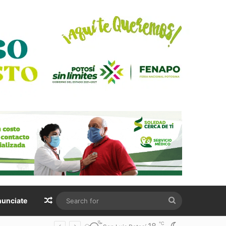
Random Article
Search
unciate
for
℃