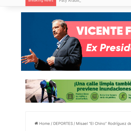
Breaking News
Paty Aradillas destaca impacto del nuev
Home
/
DEPORTES
/
Misael “El Chino” Rodríguez d