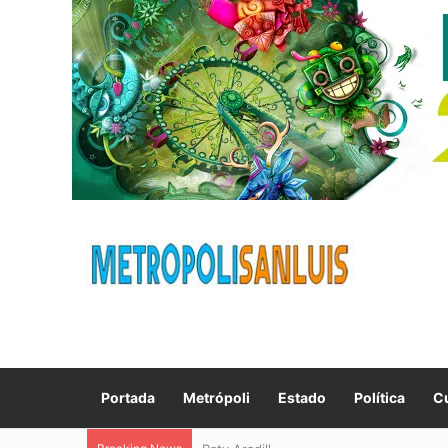
Portada
Metrópoli
Estado
Política
Cu