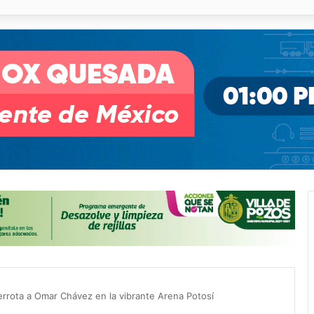
o desnivel de Circuito Potosí en la movilidad de Villa de Pozos
errota a Omar Chávez en la vibrante Arena Potosí