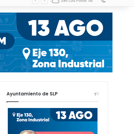
18
Switch skin
San Luis Potosí
Ayuntamiento de SLP