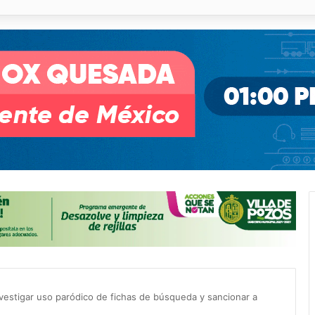
o desnivel de Circuito Potosí en la movilidad de Villa de Pozos
investigar uso paródico de fichas de búsqueda y sancionar a