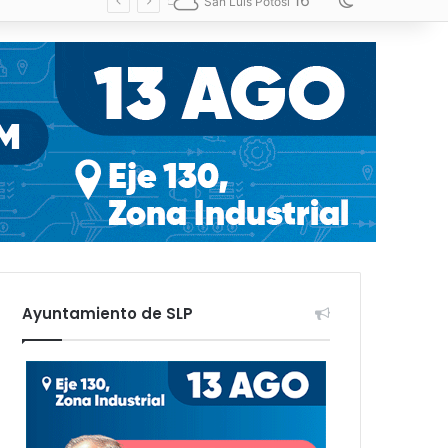
16
Switch skin
San Luis Potosí
Ayuntamiento de SLP