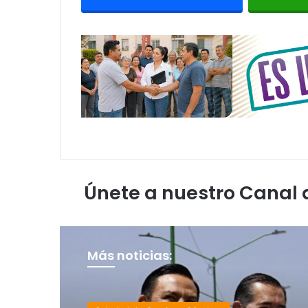
Únete a nuestro Canal
Más noticias: