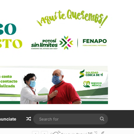
Random Article
Search
unciate
for
℃