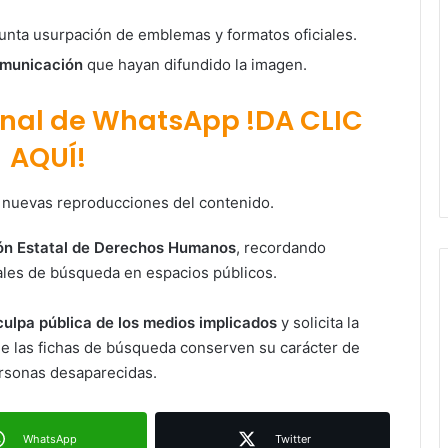
unta usurpación de emblemas y formatos oficiales.
omunicación
que hayan difundido la imagen.
anal de WhatsApp !DA CLIC
AQUÍ!
 nuevas reproducciones del contenido.
ón Estatal de Derechos Humanos
, recordando
ales de búsqueda en espacios públicos.
Ruth González destaca impacto del
nuevo paso a desnivel en la
culpa pública de los medios implicados
y solicita la
movilidad estatal
ue las fichas de búsqueda conserven su carácter de
ersonas desaparecidas.
Juan Manuel Navarro alista
segundo informe en Soledad y
destaca coordinación con
Gobierno del Estado
WhatsApp
Twitter