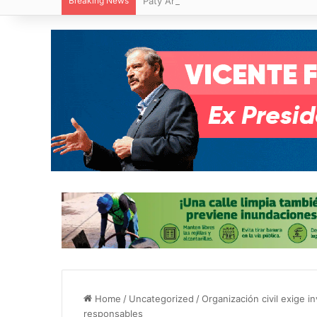
Breaking News
Paty Aradillas destaca impacto del nuev
Home
/
Uncategorized
/
Organización civil exige 
responsables