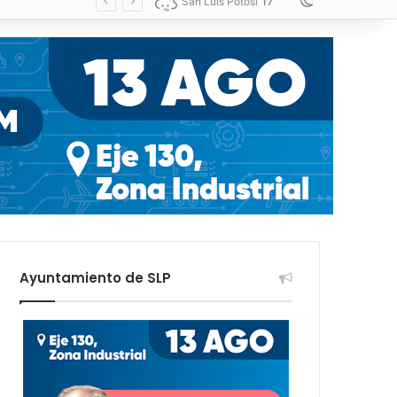
17
Switch skin
San Luis Potosí
Ayuntamiento de SLP