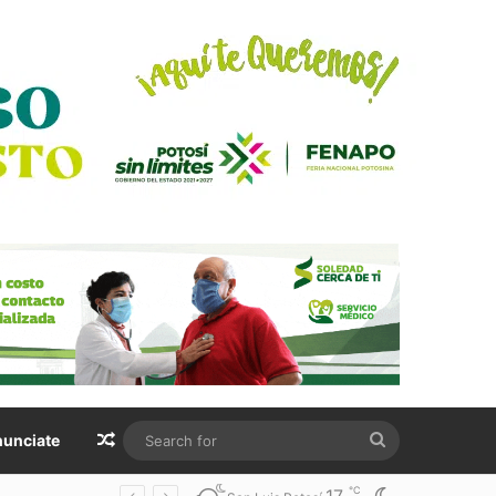
Random Article
Search
unciate
for
℃