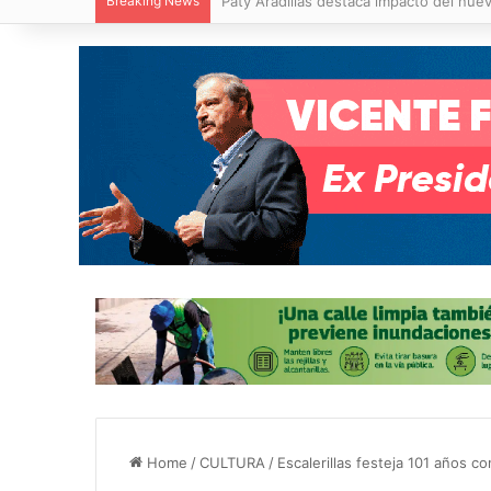
Breaking News
Villa de Pozos reporta reducción del 50
Home
/
CULTURA
/
Escalerillas festeja 101 años c