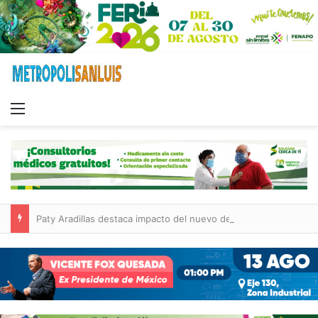
Menu
Paty Aradillas destaca impacto del nuevo desnivel de Circuito Potosí en la movilidad de Villa de Pozos