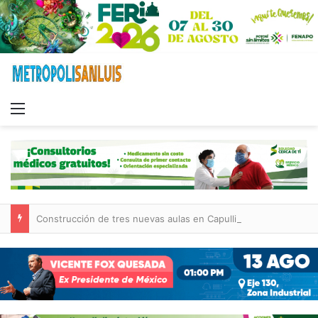
Menu
Construcción de tres nuevas aulas en Capullito III registra avances en Soledad