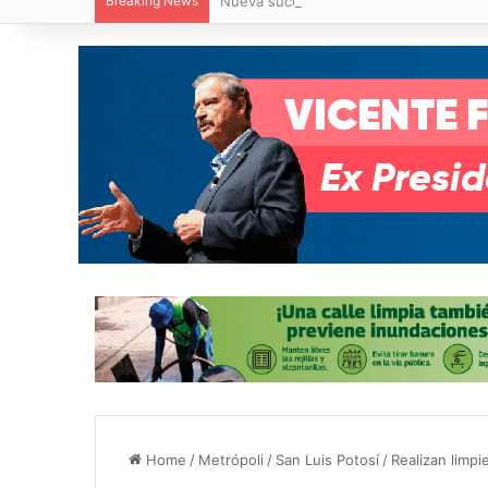
Breaking News
Nueva sucursal de CarneMart llega a V
Home
/
Metrópoli
/
San Luis Potosí
/
Realizan limp