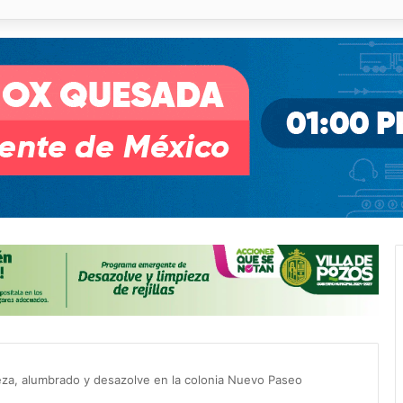
illa de Pozos con inversión y generación de empleos
ieza, alumbrado y desazolve en la colonia Nuevo Paseo