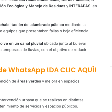
tión Ecológica y Manejo de Residuos
y
INTERAPAS
, en
ehabilitación del alumbrado público
mediante la
de equipos que presentaban fallas o baja eficiencia.
olve en un canal pluvial
ubicado junto al bulevar
 temporada de lluvias, con el objetivo de reducir
 de WhatsApp !DA CLIC AQUÍ!
tención de
áreas verdes
y mejora en espacios
ntervención urbana que se realizan en distintas
Villa de Pozos proyecta seis
ntenimiento de servicios y espacios públicos.
murales para promover la cultura