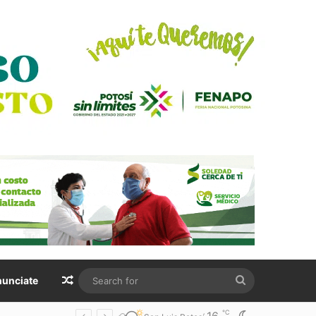
Random Article
Search
unciate
for
℃