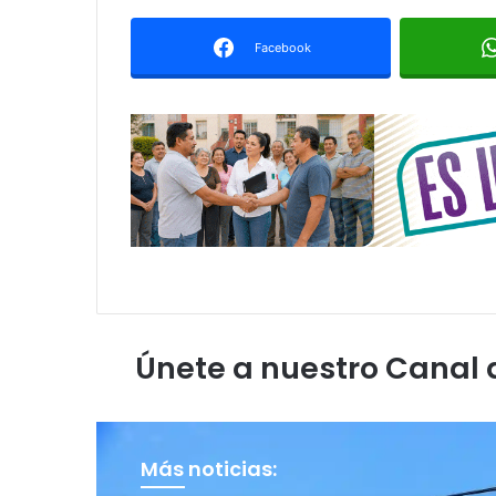
Facebook
Únete a nuestro Canal
Más noticias: