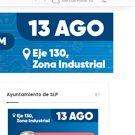
16
Switch skin
San Luis Potosí
Ayuntamiento de SLP