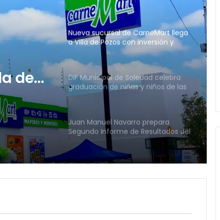
de la paz
Nueva sucursal de CarneMart llega
a Villa de Pozos con inversión y
generación de empleos
la de
DIF Municipal de Soledad celebra
graduación de niñas y niños de las
y
estancias “Capullito 1 y 2”
eos
Juan Manuel Navarro prepara
edad
Segundo Informe de Resultados del
Ayuntamiento de Soledad
de
Vialidades Potosinas 2.0 suma 36
obras en proceso en San Luis Potosí
 y 2”
Villa de Pozos proyecta seis
murales para promover la cultura