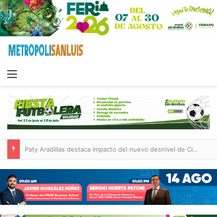
Menu
Paty Aradillas destaca impacto del nuevo desnivel de Circuito Potosí en la movilidad de Villa de Pozos