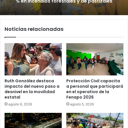
Villa de Pozos reporta reducción del 50
Inauguran paso a desnivel de Circuito
% en incendios forestales y de pastizales
Potosí; destacan impacto en la
movilidad metropolitana
Noticias relacionadas
Ruth González destaca
Protección Civil capacita
impacto del nuevo paso a
a personal que participará
desnivel en la movilidad
en el operativo de la
estatal
Fenapo 2026
agosto 6, 2026
agosto 5, 2026