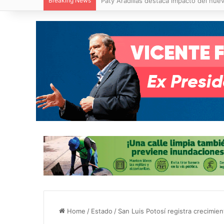
Breaking News
Villa de Pozos reporta reducción del 50
Home
/
Estado
/
San Luis Potosí registra crecimie