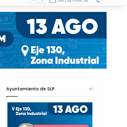
18
Switch skin
San Luis Potosí
Ayuntamiento de SLP