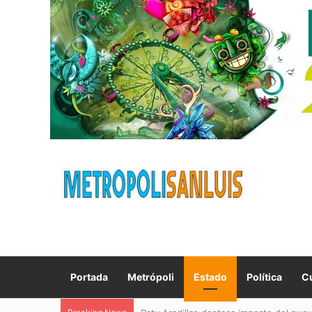
Portada
Metrópoli
Estado
Política
Cu