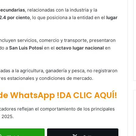
Secundarias
, relacionadas con la industria y la
2.4 por ciento
, lo que posiciona a la entidad en el
lugar
incluyen servicios, comercio y transporte, presentaron
ndo a
San Luis Potosí
en el
octavo lugar nacional
en
ladas a la agricultura, ganadería y pesca, no registraron
ores estacionales y condiciones de mercado.
Paty Aradillas destaca impacto del
nuevo desnivel de Circuito Potosí
 de WhatsApp !DA CLIC AQUÍ!
en la movilidad de Villa de Pozos
icadores reflejan el comportamiento de los principales
Villa de Pozos reporta reducción del
e 2025.
50 % en incendios forestales y de
pastizales