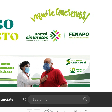
Random Article
Search
unciate
for
℃