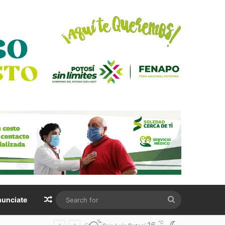
Random Article
Search
unciate
for
℃