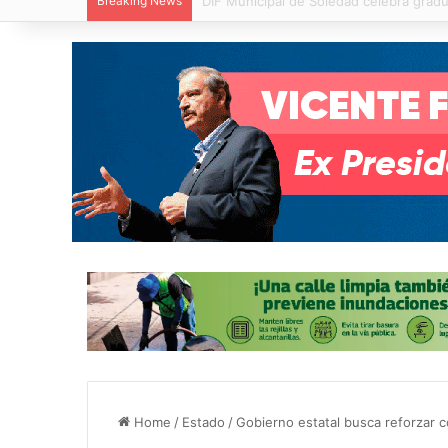
Breaking News
Juan Manuel Navarro prepara Segundo 
Home
/
Estado
/
Gobierno estatal busca reforzar 