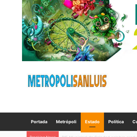
Portada
Metrópoli
Estado
Política
Cu