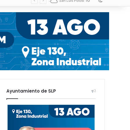
16
Switch skin
San Luis Potosí
Ayuntamiento de SLP