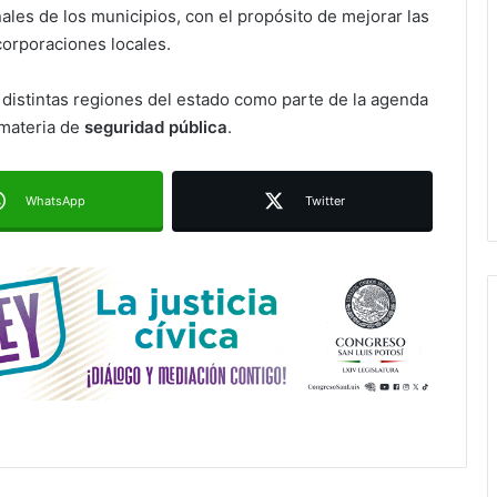
nales de los municipios, con el propósito de mejorar las
DIF Municipal de Soledad celebra
corporaciones locales.
graduación de niñas y niños de las
estancias “Capullito 1 y 2”
distintas regiones del estado como parte de la agenda
Juan Manuel Navarro prepara
 materia de
seguridad pública
.
Segundo Informe de Resultados del
Ayuntamiento de Soledad
WhatsApp
Twitter
Vialidades Potosinas 2.0 suma 36
obras en proceso en San Luis Potosí
Concluye Campamento Municipal
Inclusivo de Verano 2026 con 155
participantes
SSPC Municipal inicia investigación
interna por video que vincula a
policías con presuntas actividades
delictivas