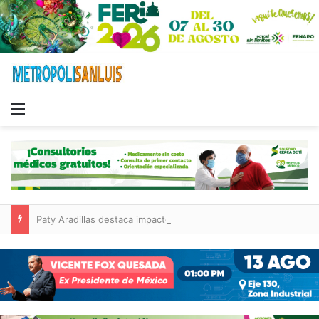
Menu
Paty Aradillas destaca impacto del nuevo desnivel de Circuito Potosí en la movilidad de Villa de Pozos