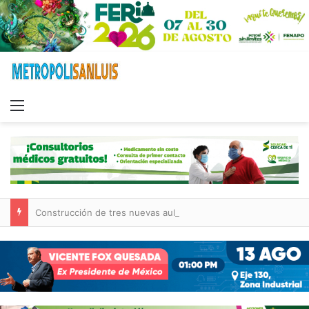
Menu
Construcción de tres nuevas aulas en Capullito III registra avances en Soledad