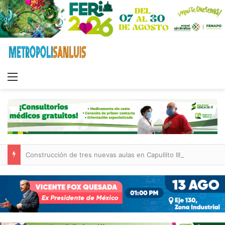
Menu
Construcción de tres nuevas aulas en Capullito III registra avances en Soledad