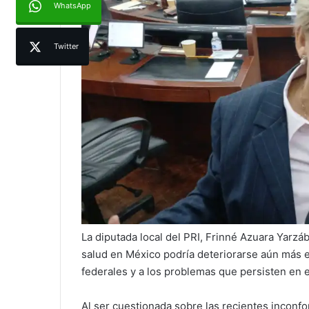
WhatsApp
Twitter
La diputada local del PRI, Frinné Azuara Yarzáb
salud en México podría deteriorarse aún más e
federales y a los problemas que persisten en
Al ser cuestionada sobre las recientes inconfo