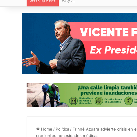
Breaking News
Paty Aradillas destaca impacto del nuev
Home
/
Política
/
Frinné Azuara advierte crisis en 
crecientes necesidades médicas