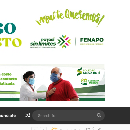
Random Article
Search
unciate
for
℃