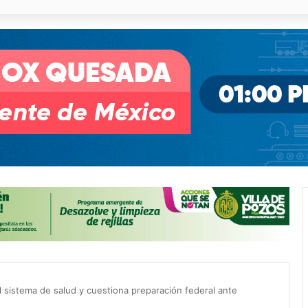
o desnivel de Circuito Potosí en la movilidad de Villa de Pozos
el sistema de salud y cuestiona preparación federal ante