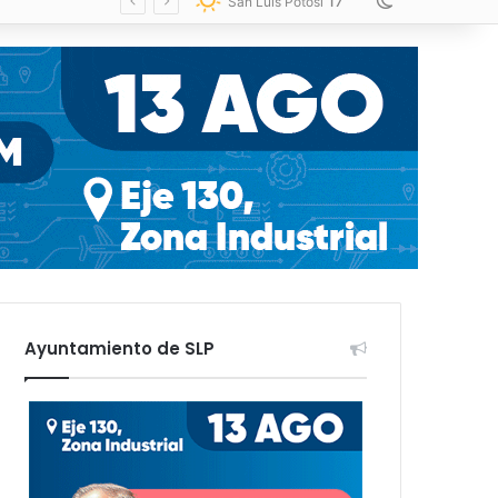
17
Switch skin
San Luis Potosí
Ayuntamiento de SLP